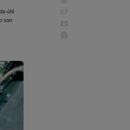
a útil
o son