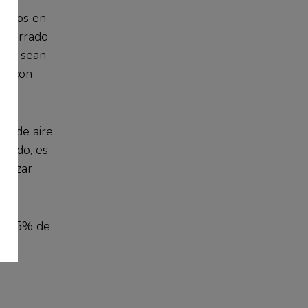
icados en
o cerrado.
 que sean
ar con
or de aire
ntido, es
ilizar
on 95% de