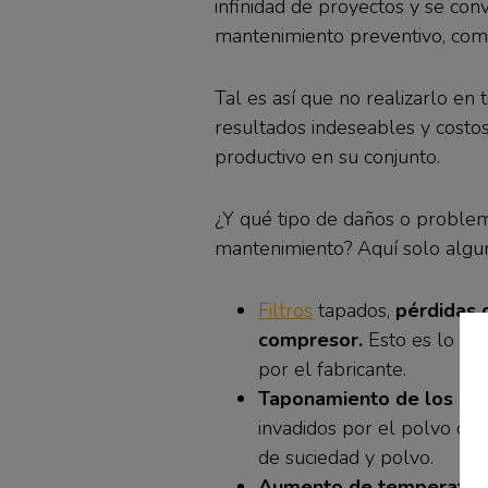
infinidad de proyectos y se con
mantenimiento preventivo, como
Tal es así que no realizarlo en
resultados indeseables y costo
productivo en su conjunto.
¿Y qué tipo de daños o problem
mantenimiento? Aquí solo algun
Filtros
tapados,
pérdidas 
compresor.
Esto es lo qu
por el fabricante.
Taponamiento de los
fil
invadidos por el polvo o q
de suciedad y polvo.
Aumento de temperatura