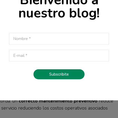
 Los compresores de aire se calientan cuando están ub
nuestro blog!
os de una fuente de ventilación o directamente en un siti
pos están diseñados con tolerancias muy estrictas para
nera eficiente. Si al motor eléctrico lo hacemos funcion
tos, aparecerán las fallas eléctricas.
otras fallas e incluso prolongar la vida útil del compres
 las tareas de cuidado que indica el fabricante. En ese se
de mantenimiento que este indique en tiempo y forma y ut
inales
.
Subscribite
on stock permanente de repuestos 100% originales c
urá el óptimo funcionamiento de tus equipos y la máxima
ecordá: un
correcto mantenimiento preventivo
reduce
e servicio reduciendo los costos operativos asociados