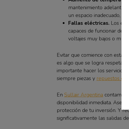
mantenimiento adelantado.
un espacio inadecuado, lej
Fallas eléctricas.
Los equi
capaces de funcionar de ma
voltajes muy bajos o muy al
Evitar que comience con estas u 
es algo que se logra respetando
importante hacer los servicios 
siempre piezas y
repuestos orig
En
Sullair Argentina
contamos c
disponibilidad inmediata. Aseg
protección de tu inversión. Y r
significativamente las salidas d