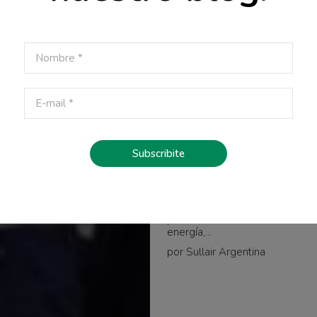
AIRE COMPRIMIDO
¿Por qué es clave regu
Subscribite
correctamente la presi
compresores de aire?
Si los compresores de aire tra
presión de la necesaria consu
energía,...
por Sullair Argentina