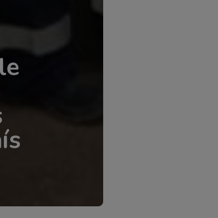
INNOVACIÓN
Parada 
e
Progra
ntos
Profertil
n la
equipos
técnico
por Sullair Argentina