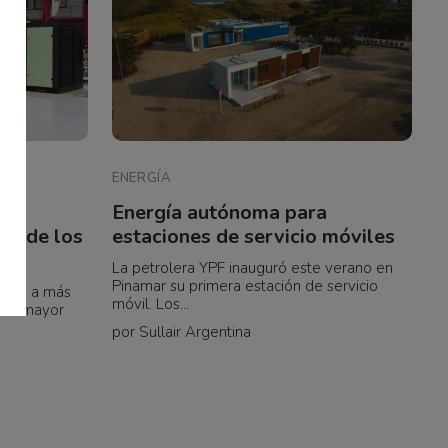
ENERGÍA
lar
Energía autónoma para
ón de los
estaciones de servicio móviles
La petrolera YPF inauguró este verano en
Pinamar su primera estación de servicio
bajan a más
móvil. Los...
men mayor
por Sullair Argentina