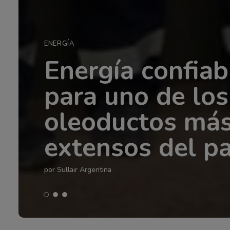
AIRE COMPRIMIDO
Compresores d
aire: los eleme
que impactan e
eficiencia
por Sullair Argentina